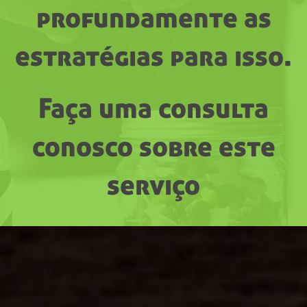
profundamente as
estratégias para isso.
Faça uma consulta
conosco sobre este
serviço